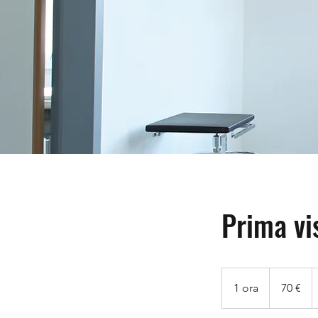
Prima vi
70
euro
1 ora
1
70 €
o